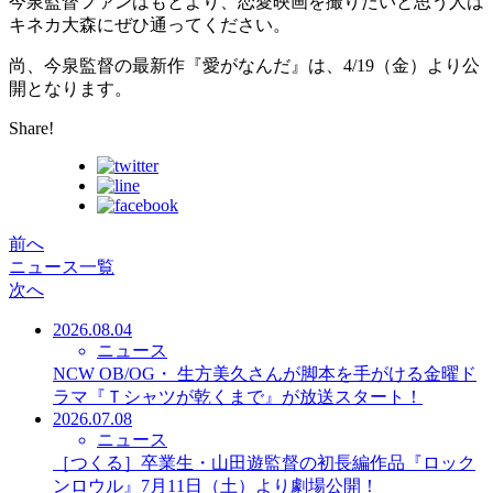
今泉監督ファンはもとより、恋愛映画を撮りたいと思う人は
キネカ大森にぜひ通ってください。
尚、今泉監督の最新作『愛がなんだ』は、4/19（金）より公
開となります。
Share!
前へ
ニュース一覧
次へ
2026.08.04
ニュース
NCW OB/OG・ 生方美久さんが脚本を手がける金曜ド
ラマ『Ｔシャツが乾くまで』が放送スタート！
2026.07.08
ニュース
［つくる］卒業生・山田遊監督の初長編作品『ロック
ンロウル』7月11日（土）より劇場公開！