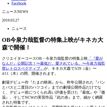
Facebook
ニュース
NEWS
2019.03.27
ニュース
OB今泉力哉監督の特集上映がキネカ大
森で開催！
クリエイターコースOB・今泉力哉監督の特集上映
「『愛が
なんだ』公開記念！〜最低だ。愛されている。〜今泉力哉監
督レトロスペクティブ」
が、キネカ大森で3/29（金）〜
4/11（木）の間、開催されます。
劇場デビュー作『たまの映画』から、昨年公開された『パン
とバスと二度目のハツコイ』までの劇場公開作品だけでな
く、デビュー前につくられ高い評価を受けた『最低』や『微
温』、そしてNCWの実習作品『此の糸』まで、細かく網羅
された特集です。