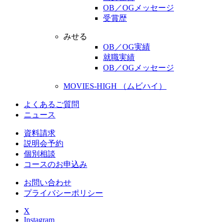
OB／OGメッセージ
受賞歴
みせる
OB／OG実績
就職実績
OB／OGメッセージ
MOVIES-HIGH （ムビハイ）
よくあるご質問
ニュース
資料請求
説明会予約
個別相談
コースのお申込み
お問い合わせ
プライバシーポリシー
X
Instagram