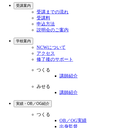
受講案内
受講までの流れ
受講料
申込方法
説明会のご案内
学校案内
NCWについて
アクセス
修了後のサポート
つくる
講師紹介
みせる
講師紹介
実績・OB／OG紹介
つくる
OB／OG実績
出身監督