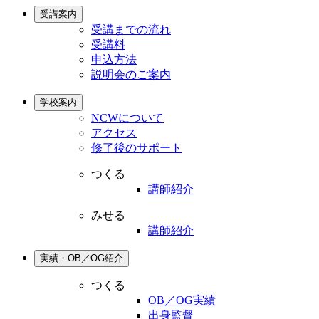
受講案内
受講までの流れ
受講料
申込方法
説明会のご案内
学校案内
NCWについて
アクセス
修了後のサポート
つくる
講師紹介
みせる
講師紹介
実績・OB／OG紹介
つくる
OB／OG実績
出身監督