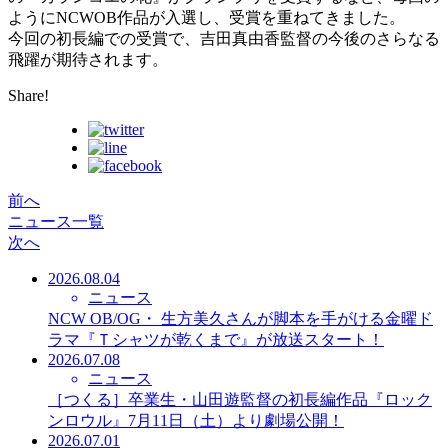
ようにNCWOB作品が入選し、受賞を重ねてきました。
今回の初長編での受賞で、吉田真由香監督の今後のさらなる
飛躍が期待されます。
Share!
前へ
ニュース一覧
次へ
2026.08.04
ニュース
NCW OB/OG・ 生方美久さんが脚本を手がける金曜ド
ラマ『Ｔシャツが乾くまで』が放送スタート！
2026.07.08
ニュース
［つくる］卒業生・山田遊監督の初長編作品『ロック
ンロウル』7月11日（土）より劇場公開！
2026.07.01