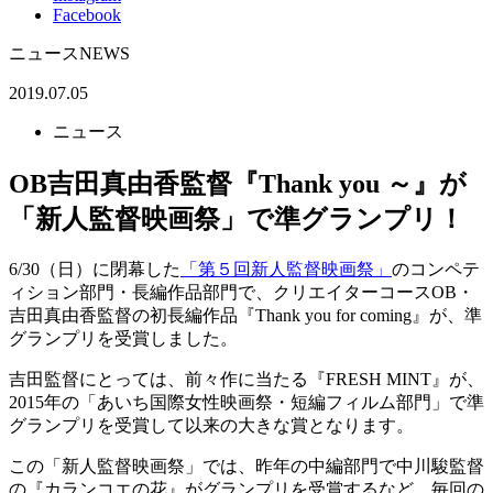
Facebook
ニュース
NEWS
2019.07.05
ニュース
OB吉田真由香監督『Thank you ～』が
「新人監督映画祭」で準グランプリ！
6/30（日）に閉幕した
「第５回新人監督映画祭」
のコンペテ
ィション部門・長編作品部門で、クリエイターコースOB・
吉田真由香監督の初長編作品『Thank you for coming』が、準
グランプリを受賞しました。
吉田監督にとっては、前々作に当たる『FRESH MINT』が、
2015年の「あいち国際女性映画祭・短編フィルム部門」で準
グランプリを受賞して以来の大きな賞となります。
この「新人監督映画祭」では、昨年の中編部門で中川駿監督
の『カランコエの花』がグランプリを受賞するなど、毎回の