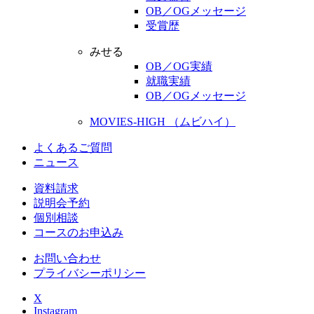
OB／OGメッセージ
受賞歴
みせる
OB／OG実績
就職実績
OB／OGメッセージ
MOVIES-HIGH （ムビハイ）
よくあるご質問
ニュース
資料請求
説明会予約
個別相談
コースのお申込み
お問い合わせ
プライバシーポリシー
X
Instagram