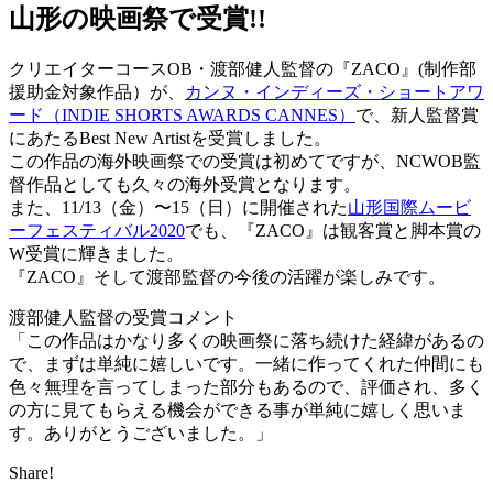
山形の映画祭で受賞!!
クリエイターコースOB・渡部健人監督の『ZACO』(制作部
援助金対象作品）が、
カンヌ・インディーズ・ショートアワ
ード（INDIE SHORTS AWARDS CANNES）
で、新人監督賞
にあたるBest New Artistを受賞しました。
この作品の海外映画祭での受賞は初めてですが、NCWOB監
督作品としても久々の海外受賞となります。
また、11/13（金）〜15（日）に開催された
山形国際ムービ
ーフェスティバル2020
でも、『ZACO』は観客賞と脚本賞の
W受賞に輝きました。
『ZACO』そして渡部監督の今後の活躍が楽しみです。
渡部健人監督の受賞コメント
「この作品はかなり多くの映画祭に落ち続けた経緯があるの
で、まずは単純に嬉しいです。一緒に作ってくれた仲間にも
色々無理を言ってしまった部分もあるので、評価され、多く
の方に見てもらえる機会ができる事が単純に嬉しく思いま
す。ありがとうございました。」
Share!