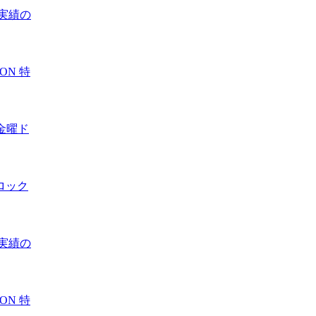
実績の
ZON 特
金曜ド
ロック
実績の
ZON 特