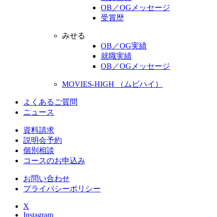
OB／OGメッセージ
受賞歴
みせる
OB／OG実績
就職実績
OB／OGメッセージ
MOVIES-HIGH （ムビハイ）
よくあるご質問
ニュース
資料請求
説明会予約
個別相談
コースのお申込み
お問い合わせ
プライバシーポリシー
X
Instagram