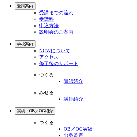
受講案内
受講までの流れ
受講料
申込方法
説明会のご案内
学校案内
NCWについて
アクセス
修了後のサポート
つくる
講師紹介
みせる
講師紹介
実績・OB／OG紹介
つくる
OB／OG実績
出身監督