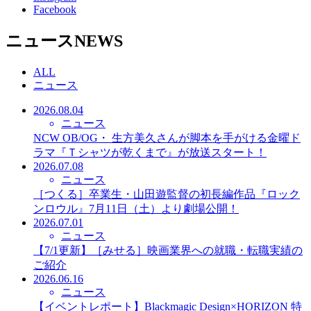
Facebook
ニュース
NEWS
ALL
ニュース
2026.08.04
ニュース
NCW OB/OG・ 生方美久さんが脚本を手がける金曜ド
ラマ『Ｔシャツが乾くまで』が放送スタート！
2026.07.08
ニュース
［つくる］卒業生・山田遊監督の初長編作品『ロック
ンロウル』7月11日（土）より劇場公開！
2026.07.01
ニュース
【7/1更新】［みせる］映画業界への就職・転職実績の
ご紹介
2026.06.16
ニュース
【イベントレポート】Blackmagic Design×HORIZON 特