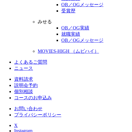
OB／OGメッセージ
受賞歴
みせる
OB／OG実績
就職実績
OB／OGメッセージ
MOVIES-HIGH （ムビハイ）
よくあるご質問
ニュース
資料請求
説明会予約
個別相談
コースのお申込み
お問い合わせ
プライバシーポリシー
X
Instagram