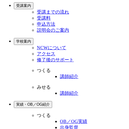
受講案内
受講までの流れ
受講料
申込方法
説明会のご案内
学校案内
NCWについて
アクセス
修了後のサポート
つくる
講師紹介
みせる
講師紹介
実績・OB／OG紹介
つくる
OB／OG実績
出身監督