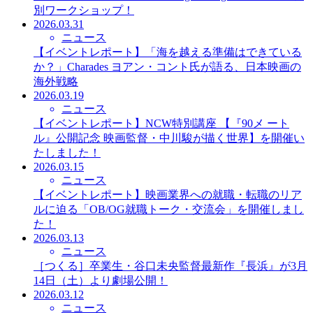
別ワークショップ！
2026.03.31
ニュース
【イベントレポート】「海を越える準備はできている
か？」Charades ヨアン・コント氏が語る、日本映画の
海外戦略
2026.03.19
ニュース
【イベントレポート】NCW特別講座 【『90メ ート
ル』公開記念 映画監督・中川駿が描く世界】を開催い
たしました！
2026.03.15
ニュース
【イベントレポート】映画業界への就職・転職のリア
ルに迫る「OB/OG就職トーク・交流会」を開催しまし
た！
2026.03.13
ニュース
［つくる］卒業生・谷口未央監督最新作『長浜』が3月
14日（土）より劇場公開！
2026.03.12
ニュース