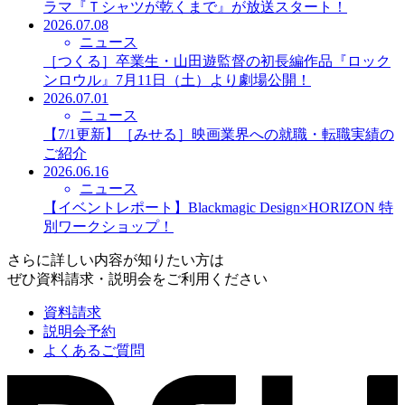
ラマ『Ｔシャツが乾くまで』が放送スタート！
2026.07.08
ニュース
［つくる］卒業生・山田遊監督の初長編作品『ロック
ンロウル』7月11日（土）より劇場公開！
2026.07.01
ニュース
【7/1更新】［みせる］映画業界への就職・転職実績の
ご紹介
2026.06.16
ニュース
【イベントレポート】Blackmagic Design×HORIZON 特
別ワークショップ！
さらに詳しい内容が知りたい方は
ぜひ資料請求・説明会をご利用ください
資料請求
説明会予約
よくあるご質問