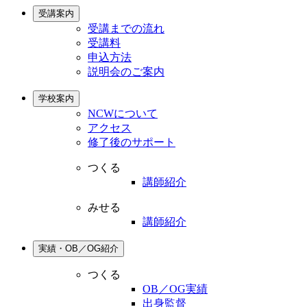
受講案内
受講までの流れ
受講料
申込方法
説明会のご案内
学校案内
NCWについて
アクセス
修了後のサポート
つくる
講師紹介
みせる
講師紹介
実績・OB／OG紹介
つくる
OB／OG実績
出身監督