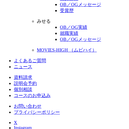
OB／OGメッセージ
受賞歴
みせる
OB／OG実績
就職実績
OB／OGメッセージ
MOVIES-HIGH （ムビハイ）
よくあるご質問
ニュース
資料請求
説明会予約
個別相談
コースのお申込み
お問い合わせ
プライバシーポリシー
X
Instagram