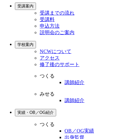
受講案内
受講までの流れ
受講料
申込方法
説明会のご案内
学校案内
NCWについて
アクセス
修了後のサポート
つくる
講師紹介
みせる
講師紹介
実績・OB／OG紹介
つくる
OB／OG実績
出身監督