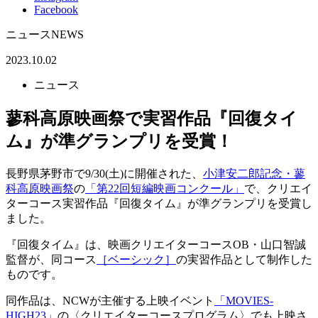
Facebook
ニュース
NEWS
2023.10.02
ニュース
蓼科高原映画祭で実習作品『回復タイ
ム』が準グランプリを受賞！
長野県茅野市で9/30(土)に開催された、
小津安二郎記念・蓼
科高原映画祭
の
「第22回短編映画コンクール」
で、クリエイ
ターコース実習作品『回復タイム』が準グランプリを受賞し
ました。
『回復タイム』は、映画クリエイターコースOB・山口智誠
監督が、同コース
［ベーシック］
の実習作品として制作した
ものです。
同作品は、NCWが主催する上映イベント
「MOVIES-
HIGH23」
の〈クリエイターコースプログラム〉でも上映さ