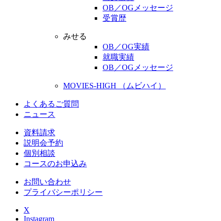
OB／OGメッセージ
受賞歴
みせる
OB／OG実績
就職実績
OB／OGメッセージ
MOVIES-HIGH （ムビハイ）
よくあるご質問
ニュース
資料請求
説明会予約
個別相談
コースのお申込み
お問い合わせ
プライバシーポリシー
X
Instagram