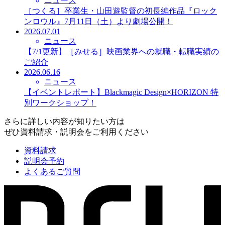
ニュース
［つくる］卒業生・山田遊監督の初長編作品『ロック
ンロウル』7月11日（土）より劇場公開！
2026.07.01
ニュース
【7/1更新】［みせる］映画業界への就職・転職実績の
ご紹介
2026.06.16
ニュース
【イベントレポート】Blackmagic Design×HORIZON 特
別ワークショップ！
さらに詳しい内容が知りたい方は
ぜひ資料請求・説明会をご利用ください
資料請求
説明会予約
よくあるご質問