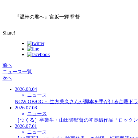
『温帯の君へ』宮坂一輝 監督
Share!
前へ
ニュース一覧
次へ
2026.08.04
ニュース
NCW OB/OG・ 生方美久さんが脚本を手がける金曜
2026.07.08
ニュース
［つくる］卒業生・山田遊監督の初長編作品『ロックン
2026.07.01
ニュース