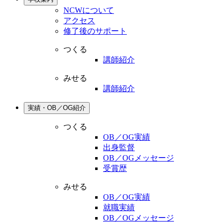
NCWについて
アクセス
修了後のサポート
つくる
講師紹介
みせる
講師紹介
実績・OB／OG紹介
つくる
OB／OG実績
出身監督
OB／OGメッセージ
受賞歴
みせる
OB／OG実績
就職実績
OB／OGメッセージ