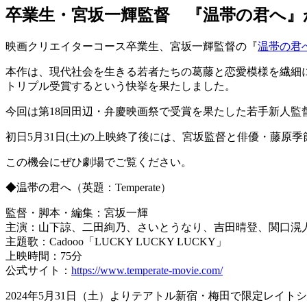
卒業生・宮坂一輝監督 『温帯の君へ』が
映画クリエイターコース卒業生、宮坂一輝監督の『
温帯の君
本作は、現代社会を生きる若者たちの葛藤と恋愛模様を繊細
トリプル受賞するという快挙を果たしました。
今回は第18回田辺・弁慶映画祭で受賞を果たした若手新人監
初日5月31日(土)の上映終了後には、宮坂監督と俳優・藤原
この機会にぜひ劇場でご覧ください。
◆温帯の君へ（英題：Temperate）
監督・脚本・編集：宮坂一輝
主演：山下諒、二田絢乃、さいとうなり、吉田晴登、関口滉人
主題歌：Cadooo「LUCKY LUCKY LUCKY」
上映時間：75分
公式サイト：
https://www.temperate-movie.com/
2024年5月31日（土）よりテアトル新宿・梅田で限定レイト