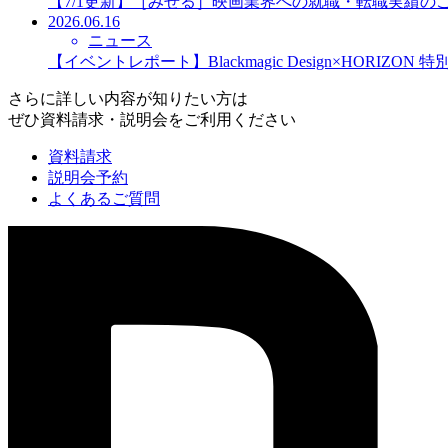
【7/1更新】［みせる］映画業界への就職・転職実績の
2026.06.16
ニュース
【イベントレポート】Blackmagic Design×HORIZO
さらに詳しい内容が知りたい方は
ぜひ資料請求・説明会をご利用ください
資料請求
説明会予約
よくあるご質問