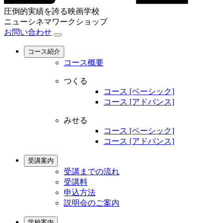
圧倒的実績を誇る映画学校
ニューシネマワークショップ
お問い合わせ
コース紹介
コース概要
つくる
コース [ベーシック]
コース [アドバンス]
みせる
コース [ベーシック]
コース [アドバンス]
受講案内
受講までの流れ
受講料
申込方法
説明会のご案内
学校案内