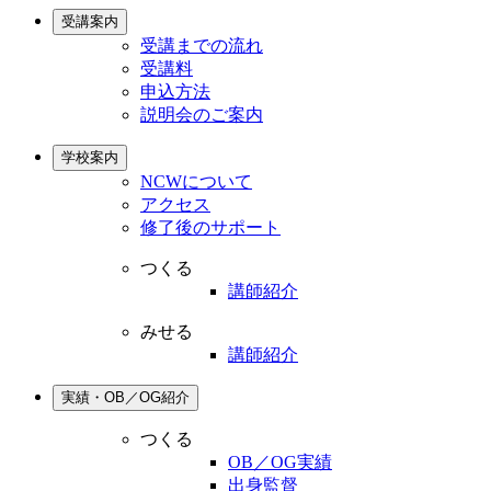
受講案内
受講までの流れ
受講料
申込方法
説明会のご案内
学校案内
NCWについて
アクセス
修了後のサポート
つくる
講師紹介
みせる
講師紹介
実績・OB／OG紹介
つくる
OB／OG実績
出身監督