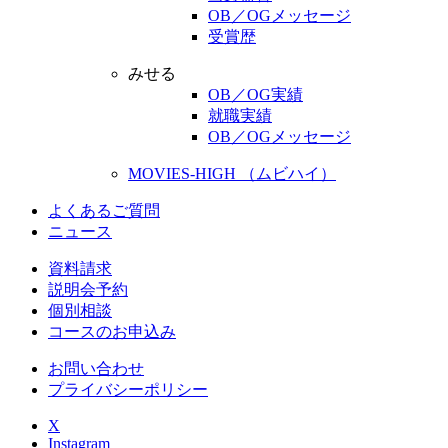
OB／OGメッセージ
受賞歴
みせる
OB／OG実績
就職実績
OB／OGメッセージ
MOVIES-HIGH （ムビハイ）
よくあるご質問
ニュース
資料請求
説明会予約
個別相談
コースのお申込み
お問い合わせ
プライバシーポリシー
X
Instagram