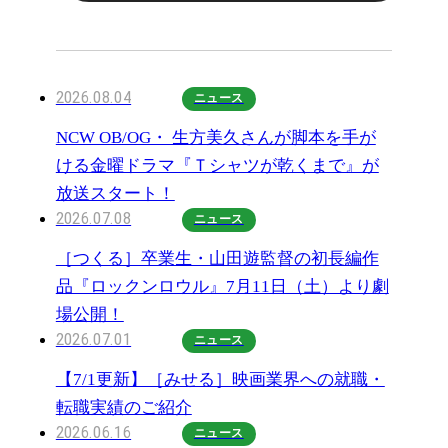
2026.08.04
ニュース
NCW OB/OG・ 生方美久さんが脚本を手が
ける金曜ドラマ『Ｔシャツが乾くまで』が
放送スタート！
2026.07.08
ニュース
［つくる］卒業生・山田遊監督の初長編作
品『ロックンロウル』7月11日（土）より劇
場公開！
2026.07.01
ニュース
【7/1更新】［みせる］映画業界への就職・
転職実績のご紹介
2026.06.16
ニュース