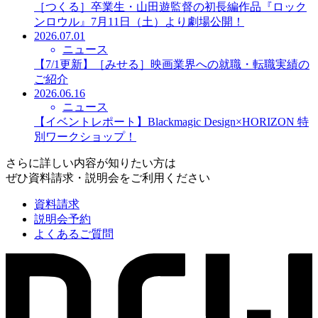
［つくる］卒業生・山田遊監督の初長編作品『ロック
ンロウル』7月11日（土）より劇場公開！
2026.07.01
ニュース
【7/1更新】［みせる］映画業界への就職・転職実績の
ご紹介
2026.06.16
ニュース
【イベントレポート】Blackmagic Design×HORIZON 特
別ワークショップ！
さらに詳しい内容が知りたい方は
ぜひ資料請求・説明会をご利用ください
資料請求
説明会予約
よくあるご質問