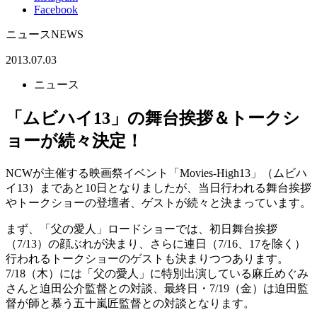
Facebook
ニュース
NEWS
2013.07.03
ニュース
「ムビハイ13」の舞台挨拶＆トークシ
ョーが続々決定！
NCWが主催する映画祭イベント「Movies-High13」（ムビハ
イ13）まであと10日となりましたが、当日行われる舞台挨拶
やトークショーの登壇者、ゲストが続々と決まっています。
まず、「父の愛人」ロードショーでは、初日舞台挨拶
（7/13）の顔ぶれが決まり、さらに連日（7/16、17を除く）
行われるトークショーのゲストも決まりつつあります。
7/18（木）には「父の愛人」に特別出演している麻丘めぐみ
さんと迫田公介監督との対談、最終日・7/19（金）は迫田監
督が師と慕う五十嵐匠監督との対談となります。