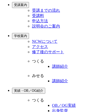
受講案内
受講までの流れ
受講料
申込方法
説明会のご案内
学校案内
NCWについて
アクセス
修了後のサポート
つくる
講師紹介
みせる
講師紹介
実績・OB／OG紹介
つくる
OB／OG実績
出身監督