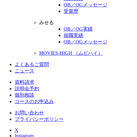
OB／OGメッセージ
受賞歴
みせる
OB／OG実績
就職実績
OB／OGメッセージ
MOVIES-HIGH （ムビハイ）
よくあるご質問
ニュース
資料請求
説明会予約
個別相談
コースのお申込み
お問い合わせ
プライバシーポリシー
X
Instagram