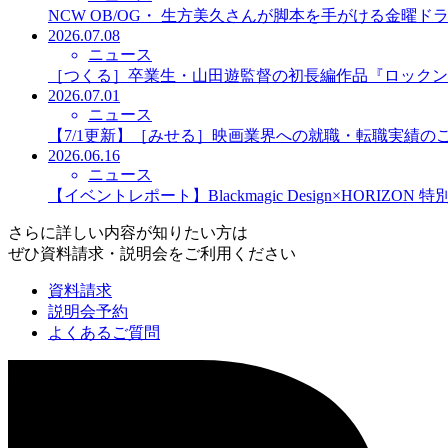
NCW OB/OG・ 生方美久さんが脚本を手がける金曜
2026.07.08
ニュース
［つくる］卒業生・山田遊監督の初長編作品『ロックン
2026.07.01
ニュース
【7/1更新】［みせる］映画業界への就職・転職実績の
2026.06.16
ニュース
【イベントレポート】Blackmagic Design×HORIZO
さらに詳しい内容が知りたい方は
ぜひ資料請求・説明会をご利用ください
資料請求
説明会予約
よくあるご質問