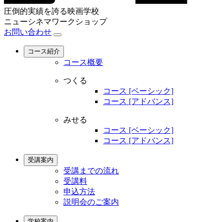
圧倒的実績を誇る映画学校
ニューシネマワークショップ
お問い合わせ
コース紹介
コース概要
つくる
コース [ベーシック]
コース [アドバンス]
みせる
コース [ベーシック]
コース [アドバンス]
受講案内
受講までの流れ
受講料
申込方法
説明会のご案内
学校案内