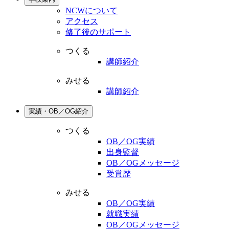
NCWについて
アクセス
修了後のサポート
つくる
講師紹介
みせる
講師紹介
実績・OB／OG紹介
つくる
OB／OG実績
出身監督
OB／OGメッセージ
受賞歴
みせる
OB／OG実績
就職実績
OB／OGメッセージ