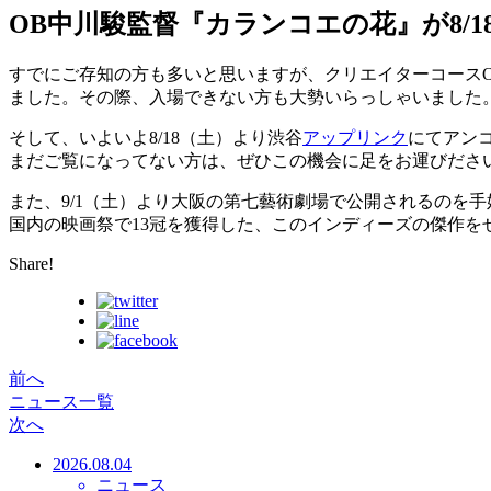
OB中川駿監督『カランコエの花』が8/
すでにご存知の方も多いと思いますが、クリエイターコースO
ました。その際、入場できない方も大勢いらっしゃいました
そして、いよいよ8/18（土）より渋谷
アップリンク
にてアン
まだご覧になってない方は、ぜひこの機会に足をお運びださ
また、9/1（土）より大阪の第七藝術劇場で公開されるのを
国内の映画祭で13冠を獲得した、このインディーズの傑作を
Share!
前へ
ニュース一覧
次へ
2026.08.04
ニュース