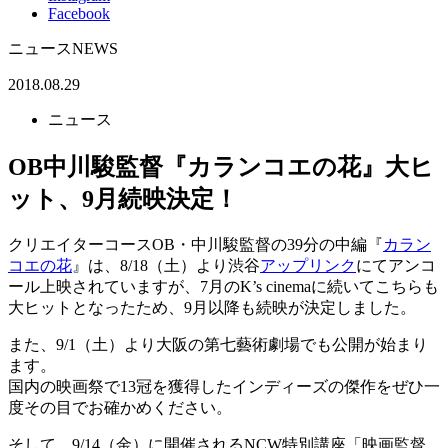
Facebook
ニュース
NEWS
2018.08.29
ニュース
OB中川駿監督『カランコエの花』大ヒ
ット、9月続映決定！
クリエイターコースOB・中川駿監督の39分の中編『
カラン
コエの花
』は、8/18（土）より渋谷
アップリンク
にてアンコ
ール上映されていますが、7月のK’s cinemaに続いてこちらも
大ヒットとなったため、9月以降も続映が決定しました。
また、9/1（土）より大阪の第七藝術劇場でも公開が始まり
ます。
国内の映画祭で13冠を獲得したインディーズの傑作をぜひ一
度その目でお確かめください。
そして、9/14（金）に開催されるNCW特別講座「映画監督