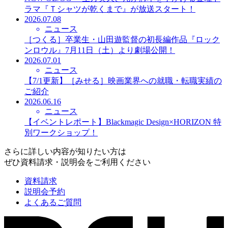
ラマ『Ｔシャツが乾くまで』が放送スタート！
2026.07.08
ニュース
［つくる］卒業生・山田遊監督の初長編作品『ロック
ンロウル』7月11日（土）より劇場公開！
2026.07.01
ニュース
【7/1更新】［みせる］映画業界への就職・転職実績の
ご紹介
2026.06.16
ニュース
【イベントレポート】Blackmagic Design×HORIZON 特
別ワークショップ！
さらに詳しい内容が知りたい方は
ぜひ資料請求・説明会をご利用ください
資料請求
説明会予約
よくあるご質問