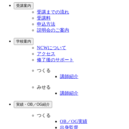
受講案内
受講までの流れ
受講料
申込方法
説明会のご案内
学校案内
NCWについて
アクセス
修了後のサポート
つくる
講師紹介
みせる
講師紹介
実績・OB／OG紹介
つくる
OB／OG実績
出身監督