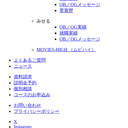
OB／OGメッセージ
受賞歴
みせる
OB／OG実績
就職実績
OB／OGメッセージ
MOVIES-HIGH （ムビハイ）
よくあるご質問
ニュース
資料請求
説明会予約
個別相談
コースのお申込み
お問い合わせ
プライバシーポリシー
X
Instagram